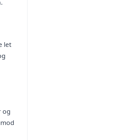
.
 let
og
r og
r mod