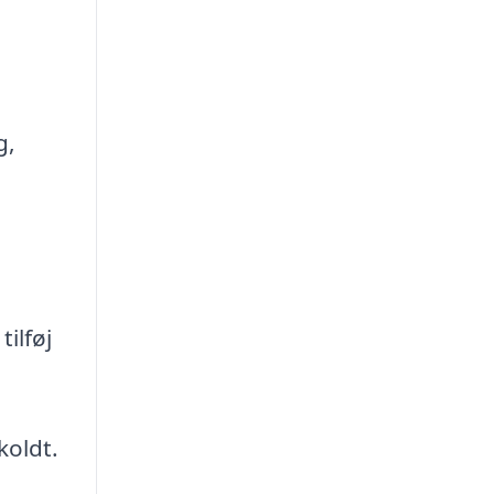
g,
tilføj
koldt.