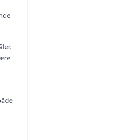
ende
ler.
være
både