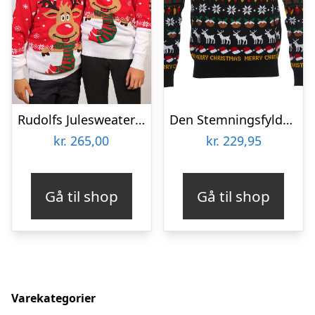
Rudolfs Julesweater Rød – Børn.
Den Stemningsfyldte Julesweater Børn
kr.
265,00
kr.
229,95
Gå til shop
Gå til shop
Varekategorier