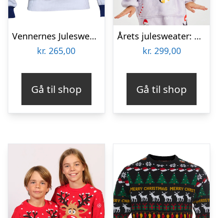
Vennernes Julesweater- Børn.
Årets julesweater: Penguin Dreamhoodie – Børn. Ugly Christmas Sweater lavet i Danmark
kr.
265,00
kr.
299,00
Gå til shop
Gå til shop