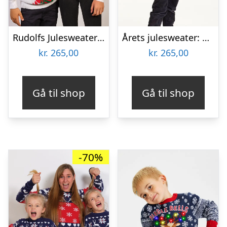
Rudolfs Julesweater Rød – Børn.
Årets julesweater: Cute Cookie Man – Børn. Ugly Christmas Sweater lavet i Danmark
kr.
265,00
kr.
265,00
Gå til shop
Gå til shop
-70%