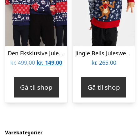
Den Eksklusive Julesweater – Børn
Jingle Bells Julesweateren – Børn
Den
Den
kr.
499,00
kr.
149,00
kr.
265,00
oprindelige
aktuelle
pris
pris
Gå til shop
Gå til shop
var:
er:
kr. 499,00.
kr. 149,00.
Varekategorier