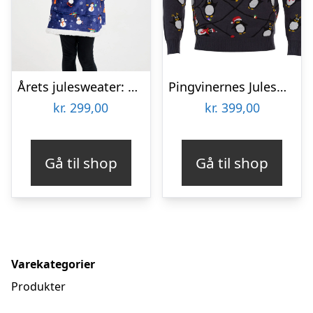
Årets julesweater: Snemand Dreamhoodie Blå – Børn. Ugly Christmas Sweater lavet i Danmark
Pingvinernes Julesweater LED – Børn
kr.
299,00
kr.
399,00
Gå til shop
Gå til shop
Varekategorier
Produkter