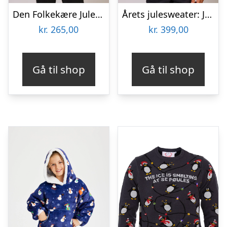
Den Folkekære Julesweater – Børn.
Årets julesweater: Julemandens Lille Hjælper – Børn. Ugly Christmas Sweater lavet i Danmark
kr.
265,00
kr.
399,00
Gå til shop
Gå til shop